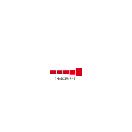
CHARGEMENT...
l
Infolettre
Prénom
Courriel